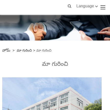
Language
హోమ్
>
మా గురించి
>
మా గురించి
మా గురించి