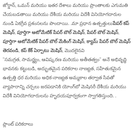
జోర్డాన్, ఒమన్ మరియు ఇతర దేశాలు మరియు ప్రాంతాలకు ఎగుమతి
చేయబడతాయి మరియు దేశీయ మరియు విదేశీ వినియోగదారుల
నుండి ఏకగ్రీవ ప్రశంసలను పొందాయి. .మా ప్రధాన ఉత్పత్తులు
పేపర్ కప్
మెషిన్
,
పూర్తిగా ఆటోమేటిక్ పేపర్ బౌల్ మెషిన్
,
పేపర్ బౌల్ మెషిన్
,
పూర్తిగా ఆటోమేటిక్ పేపర్ బౌల్ మేకింగ్ మెషిన్
,
క్యామ్ పేపర్ బౌల్ మెషిన్
తెరవండి
,
కప్ కేక్ ఏర్పాటు మెషిన్
, మొదలైనవి
"సమగ్రత, సామర్థ్యం, ​​ఆవిష్కరణ మరియు అతీతత్వం" అనే అభివృద్ధి
భావనకు కట్టుబడి, అద్భుతమైన పరికరాల నాణ్యత, సహేతుకమైన
ఉత్పత్తి ధర మరియు అధిక-నాణ్యత అమ్మకాల తర్వాత సేవతో
వ్యాపారాన్ని చర్చలు జరపడానికి యోంగ్‌బో మెషినరీ దేశీయ మరియు
విదేశీ వినియోగదారులను హృదయపూర్వకంగా స్వాగతిస్తుంది. .
ప్లాంట్ పరికరాలు