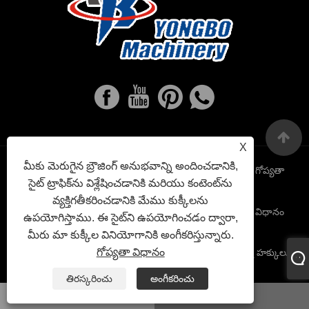
X
మీకు మెరుగైన బ్రౌజింగ్ అనుభవాన్ని అందించడానికి,
Links
Sitemap
RSS
XML
గోప్యతా
సైట్ ట్రాఫిక్‌ను విశ్లేషించడానికి మరియు కంటెంట్‌ను
వ్యక్తిగతీకరించడానికి మేము కుక్కీలను
విధానం
ఉపయోగిస్తాము. ఈ సైట్‌ని ఉపయోగించడం ద్వారా,
మీరు మా కుక్కీల వినియోగానికి అంగీకరిస్తున్నారు.
గోప్యతా విధానం
కాపీరైట్ © 2022 Ruian Yongbo Machinery Co., Ltd. సర్వ హక్కులు
ప్రత్యేకించబడినవి
తిరస్కరించు
అంగీకరించు
whatsapp
ఇమెయిల్